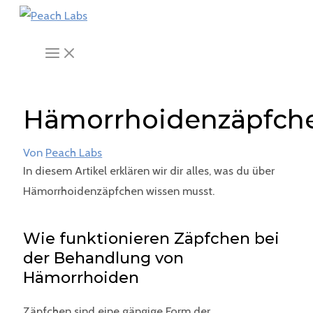
MAIN
Zum
Post
MENU
Inhalt
navigation
springen
Hämorrhoidenzäpfch
Von
Peach Labs
In diesem Artikel erklären wir dir alles, was du über
Hämorrhoidenzäpfchen wissen musst.
Wie funktionieren Zäpfchen bei
der Behandlung von
Hämorrhoiden
Zäpfchen sind eine gängige Form der